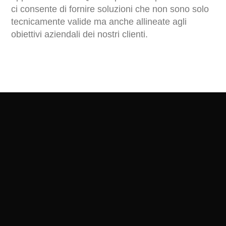
ci consente di fornire soluzioni che non sono solo
tecnicamente valide ma anche allineate agli
obiettivi aziendali dei nostri clienti.
Oltre allo sviluppo, forniamo servizi completi di
supporto e manutenzione per garantire che la tua
applicazione web continui a funzionare al meglio
anche dopo il lancio. Il nostro team di supporto