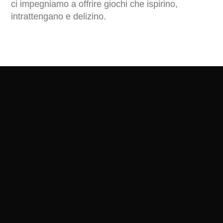
ci impegniamo a offrire giochi che ispirino,
intrattengano e delizino.
Oltre allo sviluppo, forniamo supporto completo e
servizi post-lancio per garantire che il tuo gioco
continui a prosperare nel competitivo mercato dei
videogiochi. Dagli aggiornamenti e patch alla
gestione della community e al supporto marketing,