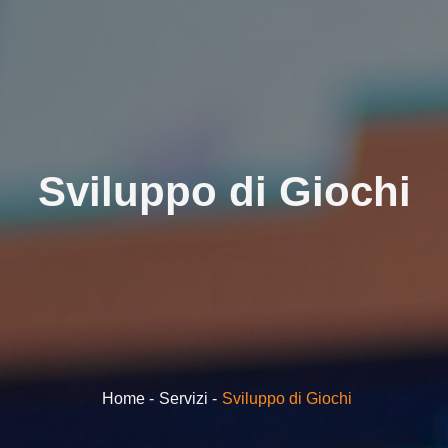
Sviluppo di Giochi
Home
Servizi
Sviluppo di Giochi