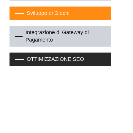
Sviluppo di Giochi
Integrazione di Gateway di
Pagamento
OTTIMIZZAZIONE SEO