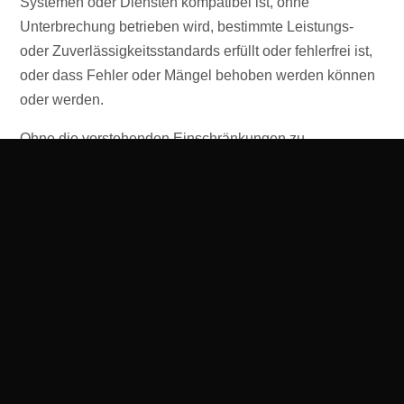
Systemen oder Diensten kompatibel ist, ohne
Unterbrechung betrieben wird, bestimmte Leistungs-
oder Zuverlässigkeitsstandards erfüllt oder fehlerfrei ist,
oder dass Fehler oder Mängel behoben werden können
oder werden.
Ohne die vorstehenden Einschränkungen zu
beschränken, gibt weder das Unternehmen noch einer
seiner Anbieter irgendeine Art von Garantie oder
Zusicherung ab, weder ausdrücklich noch
stillschweigend: (i) hinsichtlich des Betriebs oder der
Verfügbarkeit des Service oder der Informationen, Inhalte
und Materialien oder Produkte, die darauf enthalten sind;
(ii) dass der Service ununterbrochen oder fehlerfrei sein
wird; (iii) hinsichtlich der Richtigkeit, Zuverlässigkeit oder
Aktualität aller über den Service bereitgestellten
Informationen oder Inhalte; oder (iv) dass der Service,